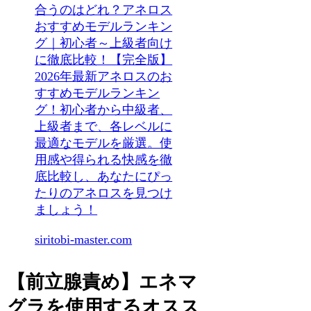
合うのはどれ？アネロス
おすすめモデルランキン
グ｜初心者～上級者向け
に徹底比較！【完全版】
2026年最新アネロスのお
すすめモデルランキン
グ！初心者から中級者、
上級者まで、各レベルに
最適なモデルを厳選。使
用感や得られる快感を徹
底比較し、あなたにぴっ
たりのアネロスを見つけ
ましょう！
siritobi-master.com
【前立腺責め】エネマ
グラを使用するオスス