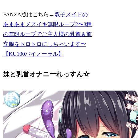
FANZA版
はこちら→
双子メイドの
あまあまメスイキ無限ループ2〜8種
の無限ループでご主人様の乳首＆前
立腺をトロトロにしちゃいます〜
【KU100バイノーラル】
妹と乳首オナニーれっすん☆