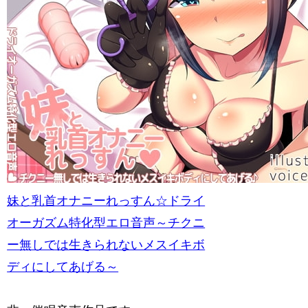
妹と乳首オナニーれっすん☆ドライ
オーガズム特化型エロ音声～チクニ
ー無しでは生きられないメスイキボ
ディにしてあげる～