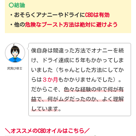
〇結論
・
おそらく
アナニーやドライに
CBDは有効
・他の
危険なブースト方法は絶対に避けよう
僕自身は間違った方法でオナニーを続
け、ドライ達成に５年もかかってしま
尻飛び修士
いました（ちゃんとした方法にしてか
らは
３か月
もかかりませんでした）。
だからこそ、
色々な経験の中で何が有
益で、何がムダだったのか、よく理解
しています
。
＼オススメのCBDオイルはこちら／