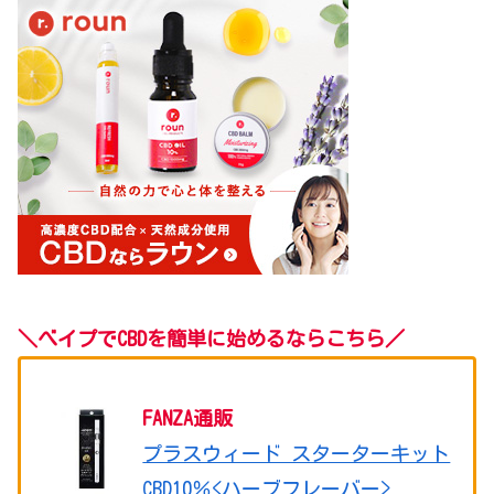
＼
べイプで
CBDを簡単に始めるならこちら
／
FANZA通販
プラスウィード スターターキット
CBD10％<ハーブフレーバー>