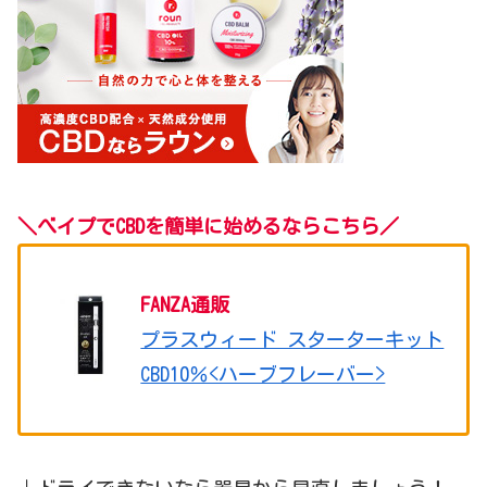
＼
べイプで
CBDを簡単に始めるならこちら
／
FANZA通販
プラスウィード スターターキット
CBD10％<ハーブフレーバー>