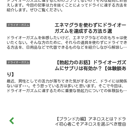
ドライオーガズムに達するためのコツってないの？そんな疑問にお答
えします。今回の記事は力を抜くことによってドライに達する方法を
紹介します。ぜひご覧ください。
エネマグラを使わずにドライオー
ドライオーガズム
ガズムを達成する方法５選
ドライオーガズムを体感したいけど、エネマグラなどのおもちゃは使
いたくない。そんな方のために、それらの道具を使わずにドライでき
る方法を、日用品などで代替できるものなどを紹介しながら解説しま
す。
【勃起力のお話】ドライオーガズ
ドライオーガズム
ムにサプリは有効か？【体験談あ
り】
最近、男性としての活力が落ちてきた気がするけど、ドライには関係
ないはず･･･。そう思っている方は多いと思います。そこで今回は、
ドライオーガズムに達するために重要な勃起力についての体験談も含
めたお話です。しばしば媚薬とも言われるサプリの有効性についても
お話ししますので、ぜひ最後までご覧ください。
【ブランド力編】アネロスとは？ドラ
イ初心者こそアネロスを選ぶべき理由