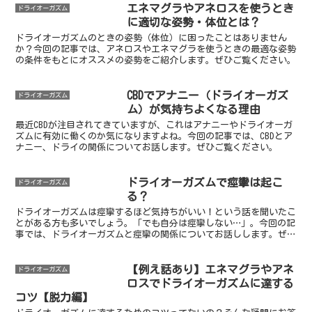
エネマグラやアネロスを使うとき
ドライオーガズム
に適切な姿勢・体位とは？
ドライオーガズムのときの姿勢（体位）に困ったことはありません
か？今回の記事では、アネロスやエネマグラを使うときの最適な姿勢
の条件をもとにオススメの姿勢をご紹介します。ぜひご覧ください。
CBDでアナニー（ドライオーガズ
ドライオーガズム
ム）が気持ちよくなる理由
最近CBDが注目されてきていますが、これはアナニーやドライオーガ
ズムに有効に働くのか気になりますよね。今回の記事では、CBDとア
ナニー、ドライの関係についてお話します。ぜひご覧ください。
ドライオーガズムで痙攣は起こ
ドライオーガズム
る？
ドライオーガズムは痙攣するほど気持ちがいい！という話を聞いたこ
とがある方も多いでしょう。「でも自分は痙攣しない…」。今回の記
事では、ドライオーガズムと痙攣の関係についてお話しします。ぜひ
ご覧ください。
【例え話あり】エネマグラやアネ
ドライオーガズム
ロスでドライオーガズムに達する
コツ【脱力編】