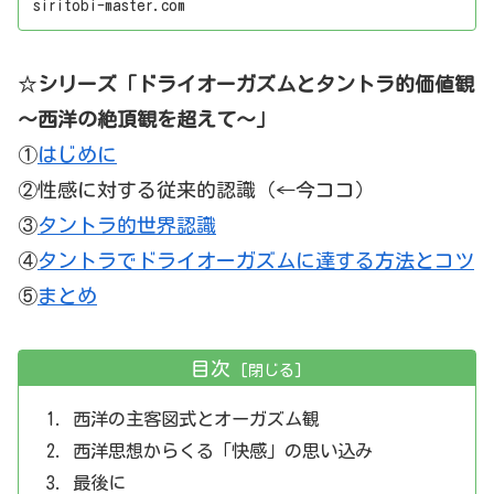
siritobi-master.com
ドライ経験者がドライオナニーの知識と方法をご紹介
しますので、ぜひご覧ください。
☆
シリーズ「ドライオーガズムとタントラ的価値観
～西洋の絶頂観を超えて～」
①
はじめに
②性感に対する従来的認識（←今ココ）
③
タントラ的世界認識
④
タントラでドライオーガズムに達する方法とコツ
⑤
まとめ
目次
西洋の主客図式とオーガズム観
西洋思想からくる「快感」の思い込み
最後に